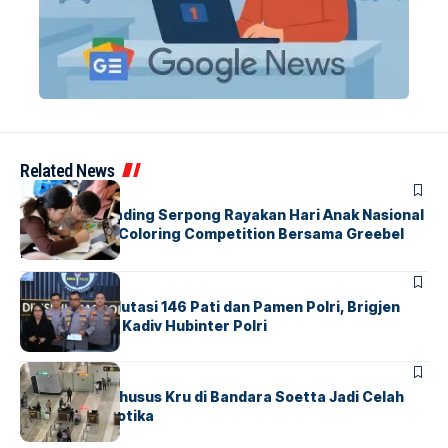
Related News
BERITA
INDEX
Atria Hotel Gading Serpong Rayakan Hari Anak Nasional
Lewat Family Coloring Competition Bersama Greebel
Indonesia
BERITA
Mabes Polri Mutasi 146 Pati dan Pamen Polri, Brigjen
Untung Jabat Kadiv Hubinter Polri
BANDARA
BERITA
Ketika Jalur Khusus Kru di Bandara Soetta Jadi Celah
Sindikat Narkotika