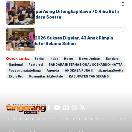
BANDARA
BERITA
Kopilot Maskapai Asing Ditangkap Bawa 70 Ribu Butir
Ekstasi di Bandara Soetta
BERITA
INDEX
GM For A Day 2026 Sukses Digelar, 43 Anak Pimpin
Operasional Hotel Selama Sehari
Quick Links:
Berita
Index
Home
News Update
Bandara
Nasional
Featured
BANDARA INTERNASIONAL SOEKARNO-HATTA
#pasangmatatelinga
Agenda
ANGKASA PURA II
#bandaraSoetta
Ekbis Pro
Komunitas & Lifestyle
KABUPATEN TANGERANG