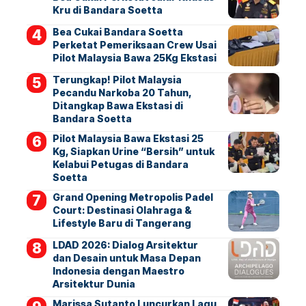
Kru di Bandara Soetta
Bea Cukai Bandara Soetta
Perketat Pemeriksaan Crew Usai
Pilot Malaysia Bawa 25Kg Ekstasi
Terungkap! Pilot Malaysia
Pecandu Narkoba 20 Tahun,
Ditangkap Bawa Ekstasi di
Bandara Soetta
Pilot Malaysia Bawa Ekstasi 25
Kg, Siapkan Urine “Bersih” untuk
Kelabui Petugas di Bandara
Soetta
Grand Opening Metropolis Padel
Court: Destinasi Olahraga &
Lifestyle Baru di Tangerang
LDAD 2026: Dialog Arsitektur
dan Desain untuk Masa Depan
Indonesia dengan Maestro
Arsitektur Dunia
Marissa Sutanto Luncurkan Lagu