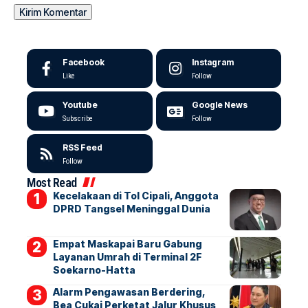
Facebook
Instagram
Like
Follow
Youtube
Google News
Subscribe
Follow
RSS Feed
Follow
Most Read
Kecelakaan di Tol Cipali, Anggota
DPRD Tangsel Meninggal Dunia
Empat Maskapai Baru Gabung
Layanan Umrah di Terminal 2F
Soekarno-Hatta
Alarm Pengawasan Berdering,
Bea Cukai Perketat Jalur Khusus