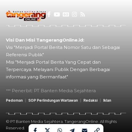
Visi Dan Misi TangerangOnline.id:
Visi "Menjadi Portal Berita Nomor Satu dan Sebagai
Referensi Publik"
Misi "Menjadi Portal Berita Yang Cepat dan
Terpercaya. Melayani Publik Dengan Berbagai
informasi yang Bermanfaat"
Penerbit: PT Banten Media Sejahtera
Pedoman
SOP Perlindungan Wartawan
Redaksi
Iklan
© PT Banten Media Sejahtera. TangerangOnline. All Rights
Reserved.