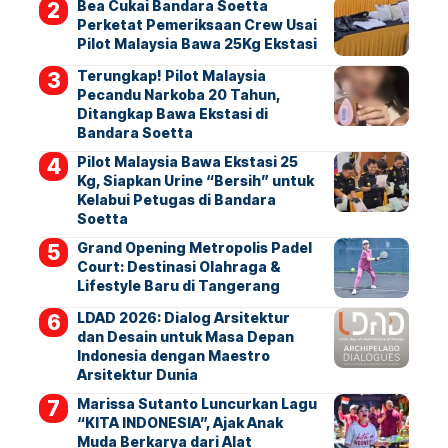
Bea Cukai Bandara Soetta
Perketat Pemeriksaan Crew Usai
Pilot Malaysia Bawa 25Kg Ekstasi
Terungkap! Pilot Malaysia
Pecandu Narkoba 20 Tahun,
Ditangkap Bawa Ekstasi di
Bandara Soetta
Pilot Malaysia Bawa Ekstasi 25
Kg, Siapkan Urine “Bersih” untuk
Kelabui Petugas di Bandara
Soetta
Grand Opening Metropolis Padel
Court: Destinasi Olahraga &
Lifestyle Baru di Tangerang
LDAD 2026: Dialog Arsitektur
dan Desain untuk Masa Depan
Indonesia dengan Maestro
Arsitektur Dunia
Marissa Sutanto Luncurkan Lagu
“KITA INDONESIA”, Ajak Anak
Muda Berkarya dari Alat