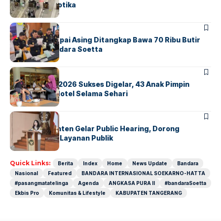
Sindikat Narkotika
BANDARA
BERITA
Kopilot Maskapai Asing Ditangkap Bawa 70 Ribu Butir
Ekstasi di Bandara Soetta
BERITA
INDEX
GM For A Day 2026 Sukses Digelar, 43 Anak Pimpin
Operasional Hotel Selama Sehari
BANDARA
BERITA
Karantina Banten Gelar Public Hearing, Dorong
Transparansi Layanan Publik
Quick Links:
Berita
Index
Home
News Update
Bandara
Nasional
Featured
BANDARA INTERNASIONAL SOEKARNO-HATTA
#pasangmatatelinga
Agenda
ANGKASA PURA II
#bandaraSoetta
Ekbis Pro
Komunitas & Lifestyle
KABUPATEN TANGERANG