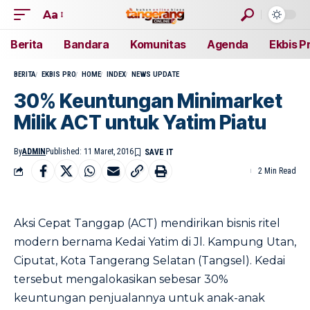
Aa
Berita
Bandara
Komunitas
Agenda
Ekbis P
BERITA
EKBIS PRO
HOME
INDEX
NEWS UPDATE
30% Keuntungan Minimarket
Milik ACT untuk Yatim Piatu
By
ADMIN
Published: 11 Maret, 2016
2 Min Read
Aksi Cepat Tanggap (ACT) mendirikan bisnis ritel
modern bernama Kedai Yatim di Jl. Kampung Utan,
Ciputat, Kota Tangerang Selatan (Tangsel). Kedai
tersebut mengalokasikan sebesar 30%
keuntungan penjualannya untuk anak-anak