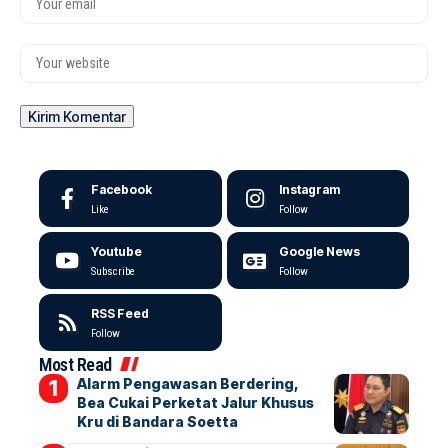
Facebook
Instagram
Like
Follow
Youtube
Google News
Subscribe
Follow
RSS Feed
Follow
Most Read
Alarm Pengawasan Berdering,
Bea Cukai Perketat Jalur Khusus
Kru di Bandara Soetta