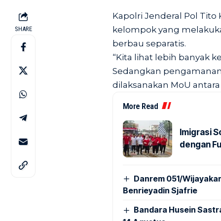
Kapolri Jenderal Pol Tit
kelompok yang melakuka
SHARE
berbau separatis.
“Kita lihat lebih banyak k
Sedangkan pengamanan F
dilaksanakan MoU antara F
More Read
Imigrasi 
dengan Fu
Danrem 051/Wijayakar
Benrieyadin Sjafrie
Bandara Husein Sastr