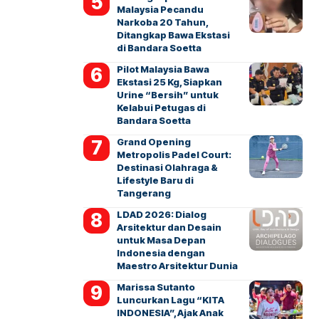
Malaysia Pecandu
Narkoba 20 Tahun,
Ditangkap Bawa Ekstasi
di Bandara Soetta
Pilot Malaysia Bawa
Ekstasi 25 Kg, Siapkan
Urine “Bersih” untuk
Kelabui Petugas di
Bandara Soetta
Grand Opening
Metropolis Padel Court:
Destinasi Olahraga &
Lifestyle Baru di
Tangerang
LDAD 2026: Dialog
Arsitektur dan Desain
untuk Masa Depan
Indonesia dengan
Maestro Arsitektur Dunia
Marissa Sutanto
Luncurkan Lagu “KITA
INDONESIA”, Ajak Anak