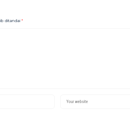
ib ditandai
*