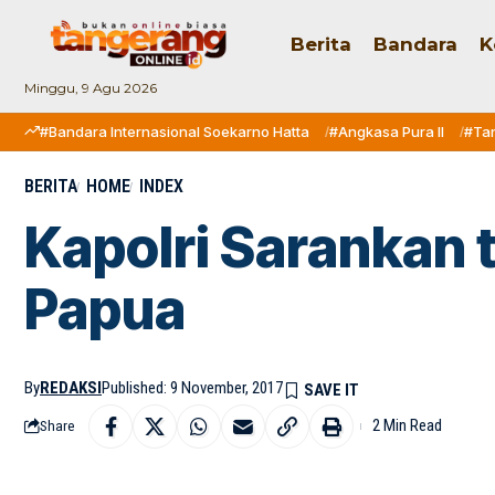
Berita
Bandara
K
Minggu, 9 Agu 2026
#Bandara Internasional Soekarno Hatta
#Angkasa Pura II
#Ta
BERITA
HOME
INDEX
Kapolri Sarankan 
Papua
By
REDAKSI
Published: 9 November, 2017
2 Min Read
Share