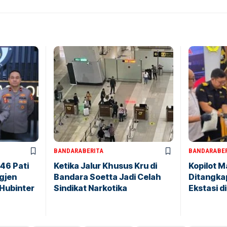
BANDARA
BERITA
BANDARA
BE
146 Pati
Ketika Jalur Khusus Kru di
Kopilot M
igjen
Bandara Soetta Jadi Celah
Ditangkap
 Hubinter
Sindikat Narkotika
Ekstasi d