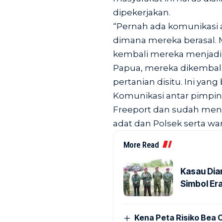
dipekerjakan.
“Pernah ada komunikasi 
dimana mereka berasal.
kembali mereka menjadi 
Papua, mereka dikembalik
pertanian disitu. Ini yang
Komunikasi antar pimpin
Freeport dan sudah men
adat dan Polsek serta wa
More Read
Kasau Dia
Simbol Era
Kena Peta Risiko Bea C