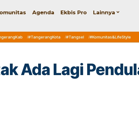
omunitas
Agenda
Ekbis Pro
Lainnya
ngerangKab
#TangerangKota
#Tangsel
#Komunitas&LifeStyle
tak Ada Lagi Pendul