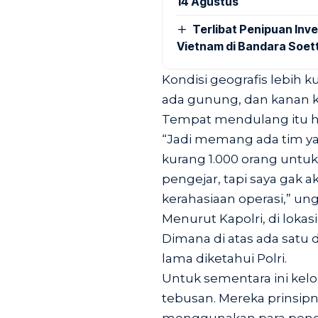
14 Agustus
Terlibat Penipuan Inve
Vietnam di Bandara Soet
Kondisi geografis lebih k
ada gunung, dan kanan ki
Tempat mendulang itu hu
“Jadi memang ada tim y
kurang 1.000 orang untuk
pengejar, tapi saya gak 
kerahasiaan operasi,” un
Menurut Kapolri, di loka
Dimana di atas ada satu 
lama diketahui Polri.
Untuk sementara ini ke
tebusan. Mereka prinsipn