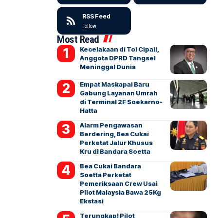
RSS Feed
Follow
Most Read
Kecelakaan di Tol Cipali,
Anggota DPRD Tangsel
Meninggal Dunia
Empat Maskapai Baru
Gabung Layanan Umrah
di Terminal 2F Soekarno-
Hatta
Alarm Pengawasan
Berdering, Bea Cukai
Perketat Jalur Khusus
Kru di Bandara Soetta
Bea Cukai Bandara
Soetta Perketat
Pemeriksaan Crew Usai
Pilot Malaysia Bawa 25Kg
Ekstasi
Terungkap! Pilot