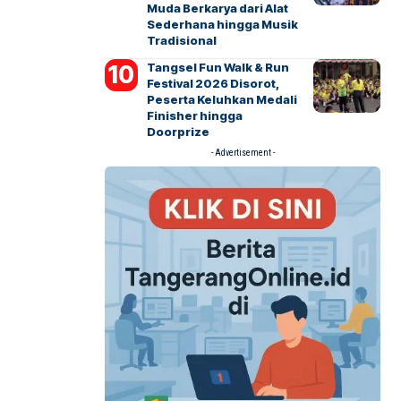
Muda Berkarya dari Alat
Sederhana hingga Musik
Tradisional
Tangsel Fun Walk & Run
Festival 2026 Disorot,
Peserta Keluhkan Medali
Finisher hingga
Doorprize
- Advertisement -