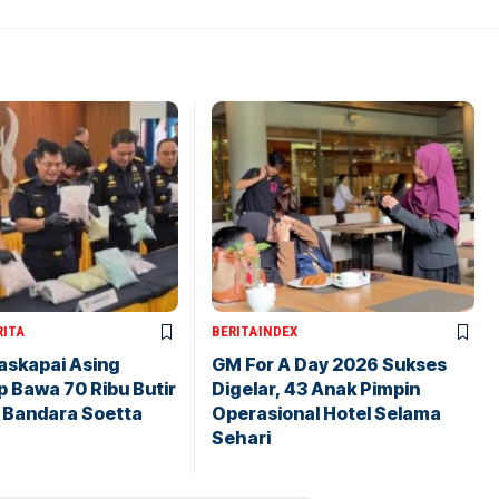
RITA
BERITA
INDEX
askapai Asing
GM For A Day 2026 Sukses
 Bawa 70 Ribu Butir
Digelar, 43 Anak Pimpin
i Bandara Soetta
Operasional Hotel Selama
Sehari