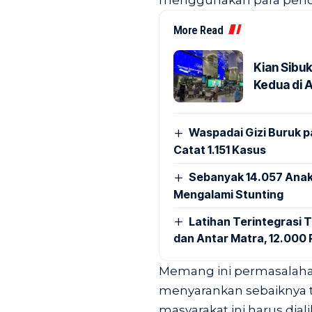
menggunakan para pend
More Read
Kian Sibu
Kedua di 
Waspadai Gizi Buruk 
Catat 1.151 Kasus
Sebanyak 14.057 Anak
Mengalami Stunting
Latihan Terintegrasi T
dan Antar Matra, 12.000 P
Memang ini permasalahan 
menyarankan sebaiknya ti
masyarakat ini harus dial