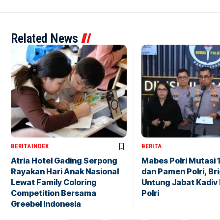
Related News
BERITA
INDEX
BERITA
Atria Hotel Gading Serpong
Mabes Polri Mutasi 
Rayakan Hari Anak Nasional
dan Pamen Polri, Br
Lewat Family Coloring
Untung Jabat Kadiv
Competition Bersama
Polri
Greebel Indonesia