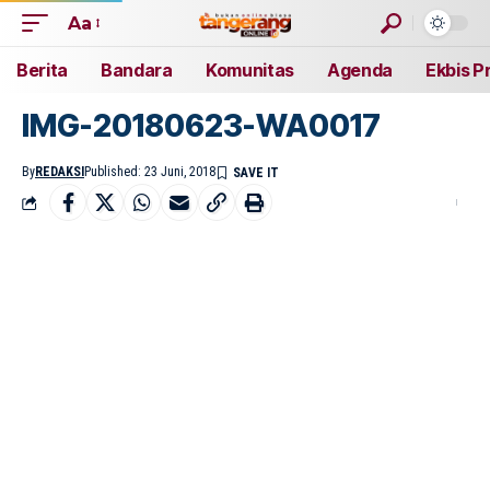
Aa
Berita
Bandara
Komunitas
Agenda
Ekbis P
IMG-20180623-WA0017
By
REDAKSI
Published: 23 Juni, 2018