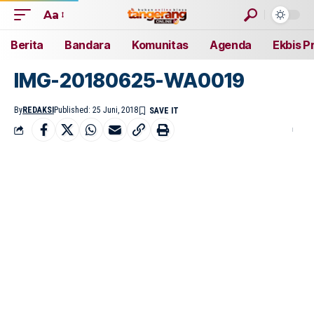
Aa
Berita
Bandara
Komunitas
Agenda
Ekbis P
IMG-20180625-WA0019
By
REDAKSI
Published: 25 Juni, 2018