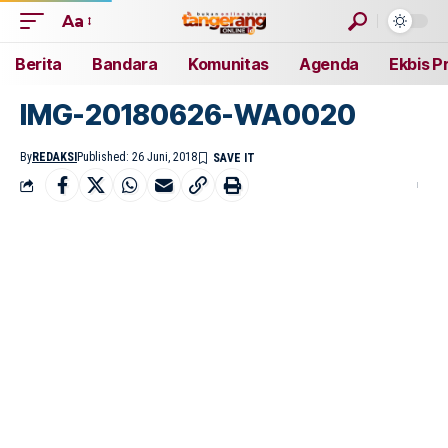
Aa
Berita
Bandara
Komunitas
Agenda
Ekbis P
IMG-20180626-WA0020
By
REDAKSI
Published: 26 Juni, 2018