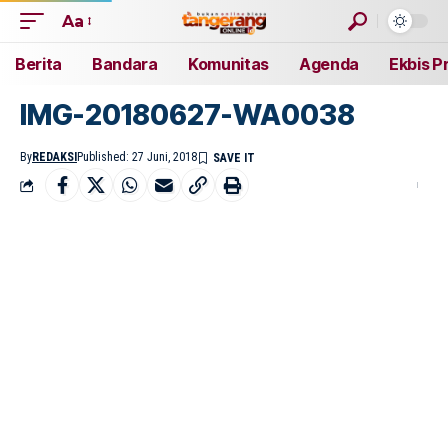
Aa
Berita
Bandara
Komunitas
Agenda
Ekbis P
IMG-20180627-WA0038
By
REDAKSI
Published: 27 Juni, 2018