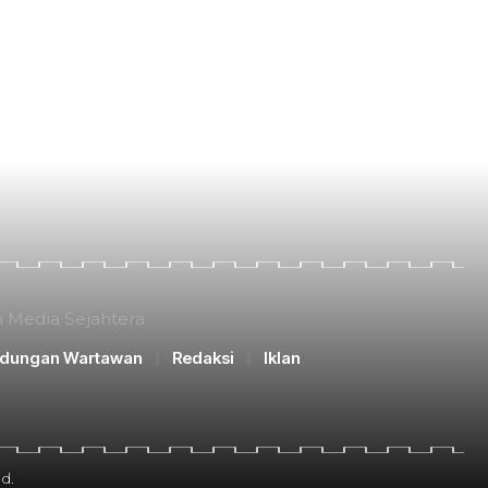
n Media Sejahtera
ndungan Wartawan
Redaksi
Iklan
d.