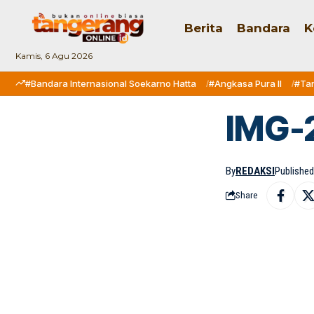
Berita
Bandara
K
Kamis, 6 Agu 2026
#Bandara Internasional Soekarno Hatta
#Angkasa Pura II
#Ta
IMG-
By
REDAKSI
Published
Share