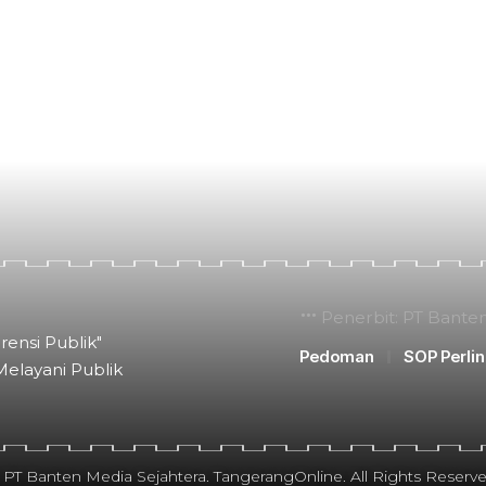
Penerbit: PT Bante
rensi Publik"
Pedoman
SOP Perli
Melayani Publik
 PT Banten Media Sejahtera. TangerangOnline. All Rights Reserve