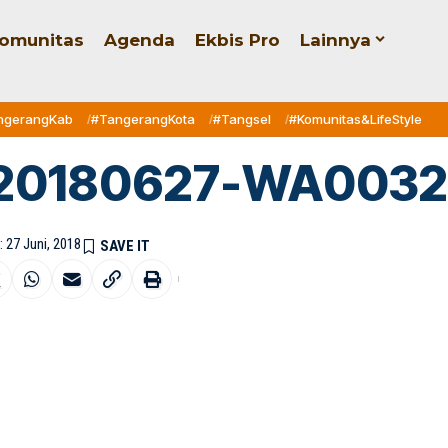
omunitas
Agenda
Ekbis Pro
Lainnya
ngerangKab
#TangerangKota
#Tangsel
#Komunitas&LifeStyle
20180627-WA0032
: 27 Juni, 2018