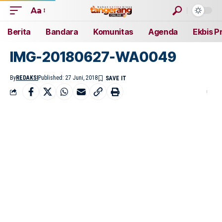
Aa
Berita
Bandara
Komunitas
Agenda
Ekbis P
IMG-20180627-WA0049
By
REDAKSI
Published: 27 Juni, 2018