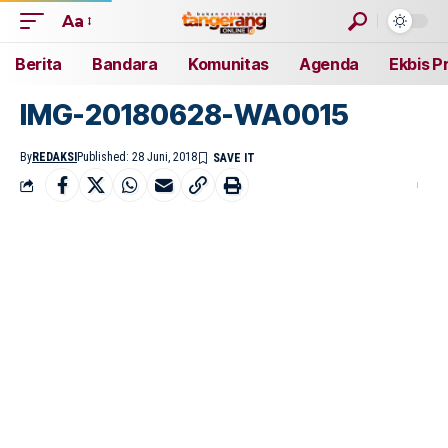
Aa
Berita
Bandara
Komunitas
Agenda
Ekbis P
IMG-20180628-WA0015
By
REDAKSI
Published: 28 Juni, 2018