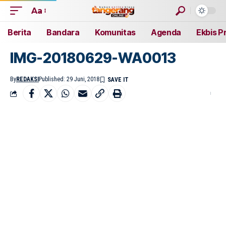
Aa
Berita
Bandara
Komunitas
Agenda
Ekbis P
IMG-20180629-WA0013
By
REDAKSI
Published: 29 Juni, 2018