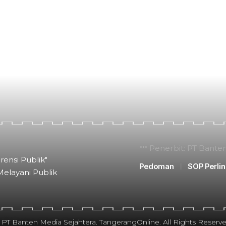
Penerbit: PT Bante
rensi Publik"
Pedoman
SOP Perli
Melayani Publik
 PT Banten Media Sejahtera. TangerangOnline. All Rights Reserve