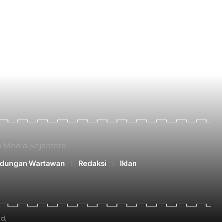
n Media Sejahtera
ndungan Wartawan
Redaksi
Iklan
d.