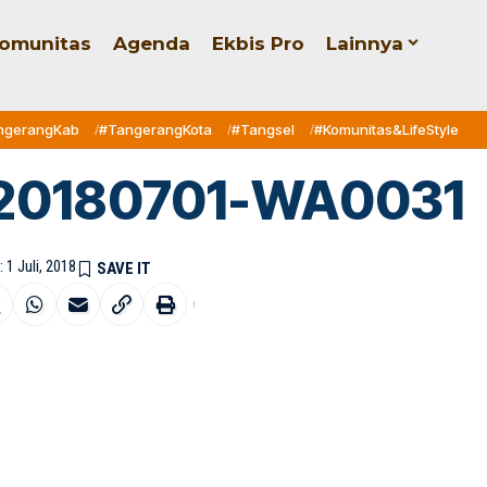
omunitas
Agenda
Ekbis Pro
Lainnya
ngerangKab
#TangerangKota
#Tangsel
#Komunitas&LifeStyle
20180701-WA0031
 1 Juli, 2018