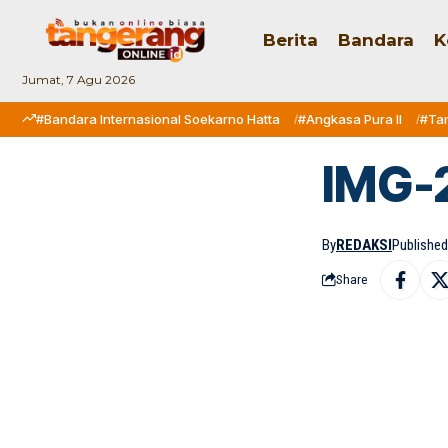
Berita
Bandara
K
Jumat, 7 Agu 2026
#Bandara Internasional Soekarno Hatta
#Angkasa Pura II
#Ta
IMG-
By
REDAKSI
Published:
Share