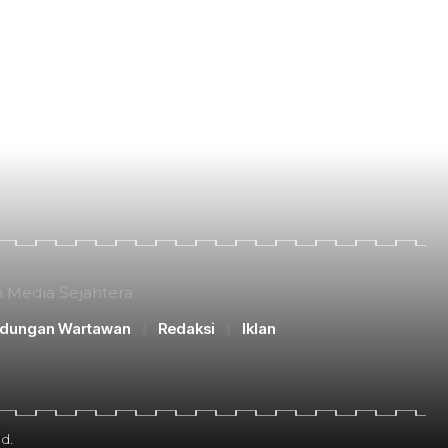
n Media Sejahtera
ndungan Wartawan
Redaksi
Iklan
d.