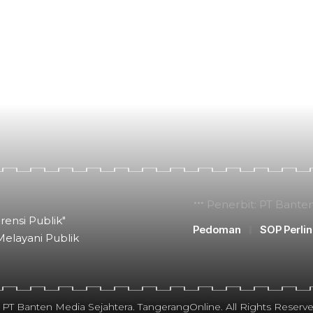
Penerbit: PT Bante
rensi Publik"
Pedoman
SOP Perli
Melayani Publik
 PT Banten Media Sejahtera. TangerangOnline. All Rights Reserve