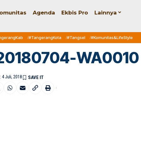
omunitas
Agenda
Ekbis Pro
Lainnya
ngerangKab
#TangerangKota
#Tangsel
#Komunitas&LifeStyle
20180704-WA0010
 4 Juli, 2018