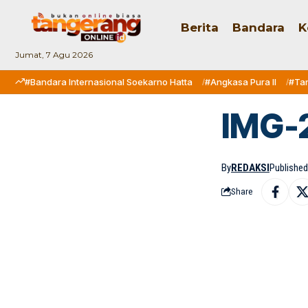
Berita
Bandara
K
Jumat, 7 Agu 2026
#Bandara Internasional Soekarno Hatta
#Angkasa Pura II
#Ta
IMG-
By
REDAKSI
Published:
Share