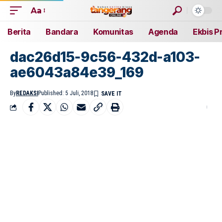
Aa
Berita
Bandara
Komunitas
Agenda
Ekbis P
dac26d15-9c56-432d-a103-
ae6043a84e39_169
By
REDAKSI
Published: 5 Juli, 2018