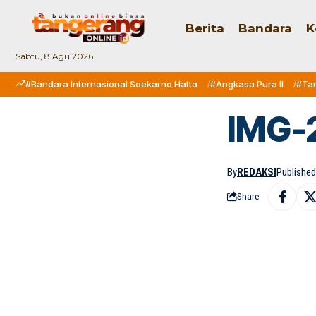
Berita
Bandara
K
Sabtu, 8 Agu 2026
#Bandara Internasional Soekarno Hatta
#Angkasa Pura II
#Ta
IMG-
By
REDAKSI
Published:
Share