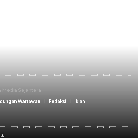
n Media Sejahtera
ndungan Wartawan
Redaksi
Iklan
d.