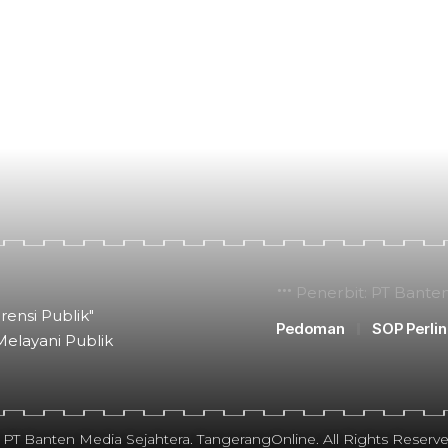
Penerbit: PT Bante
rensi Publik"
Pedoman
SOP Perli
Melayani Publik
 PT Banten Media Sejahtera. TangerangOnline. All Rights Reserve