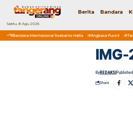
Berita
Bandara
K
Sabtu, 8 Agu 2026
#Bandara Internasional Soekarno Hatta
#Angkasa Pura II
#Ta
IMG-
By
REDAKSI
Published:
Share