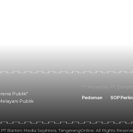
Penerbit: PT Bante
rensi Publik"
Pedoman
SOP Perli
Melayani Publik
 PT Banten Media Sejahtera. TangerangOnline. All Rights Reserve