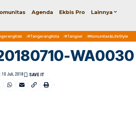
omunitas
Agenda
Ekbis Pro
Lainnya
ngerangKab
#TangerangKota
#Tangsel
#Komunitas&LifeStyle
20180710-WA0030
 10 Juli, 2018