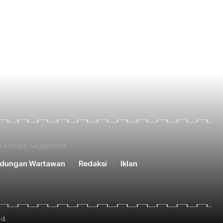
n Media Sejahtera
ndungan Wartawan
Redaksi
Iklan
d.