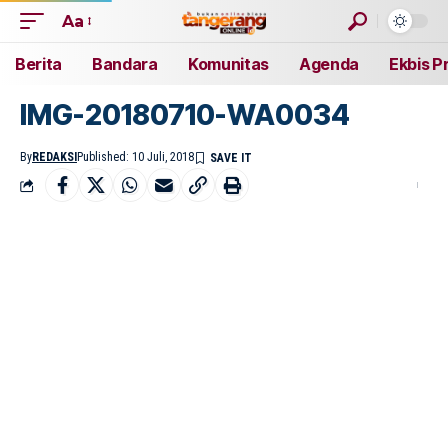
Aa
Berita
Bandara
Komunitas
Agenda
Ekbis P
IMG-20180710-WA0034
By
REDAKSI
Published: 10 Juli, 2018