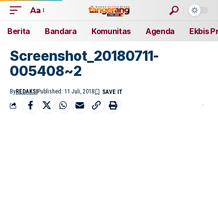
Aa
Berita
Bandara
Komunitas
Agenda
Ekbis P
Screenshot_20180711-
005408~2
By
REDAKSI
Published: 11 Juli, 2018