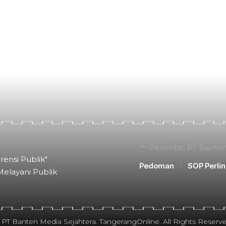
Penerbit: PT Bante
rensi Publik"
Pedoman
SOP Perli
Melayani Publik
 PT Banten Media Sejahtera. TangerangOnline. All Rights Reserve