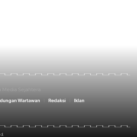
n Media Sejahtera
ndungan Wartawan
Redaksi
Iklan
d.