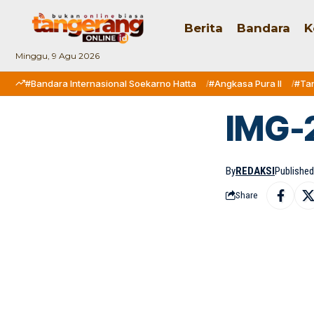
Berita
Bandara
K
Minggu, 9 Agu 2026
#Bandara Internasional Soekarno Hatta
#Angkasa Pura II
#Ta
IMG-
By
REDAKSI
Published:
Share