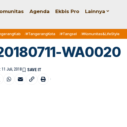
omunitas
Agenda
Ekbis Pro
Lainnya
ngerangKab
#TangerangKota
#Tangsel
#Komunitas&LifeStyle
20180711-WA0020
 11 Juli, 2018