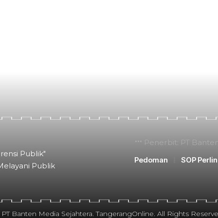
Penerbit: PT Bante
rensi Publik"
Pedoman
SOP Perli
Melayani Publik
 PT Banten Media Sejahtera. TangerangOnline. All Rights Reserve