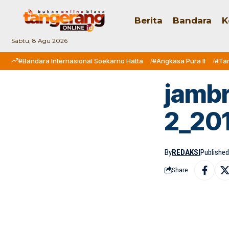
Berita
Bandara
K
Sabtu, 8 Agu 2026
#Bandara Internasional Soekarno Hatta
#Angkasa Pura II
#Ta
jambr
2_20
By
REDAKSI
Published:
Share