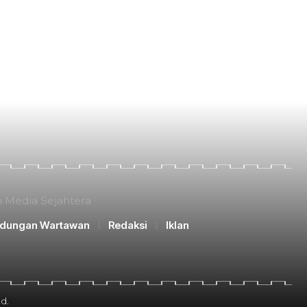
n Media Sejahtera
ndungan Wartawan
Redaksi
Iklan
d.