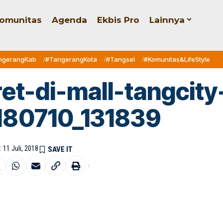
omunitas
Agenda
Ekbis Pro
Lainnya
ngerangKab
#TangerangKota
#Tangsel
#Komunitas&LifeStyle
et-di-mall-tangcity
180710_131839
 11 Juli, 2018