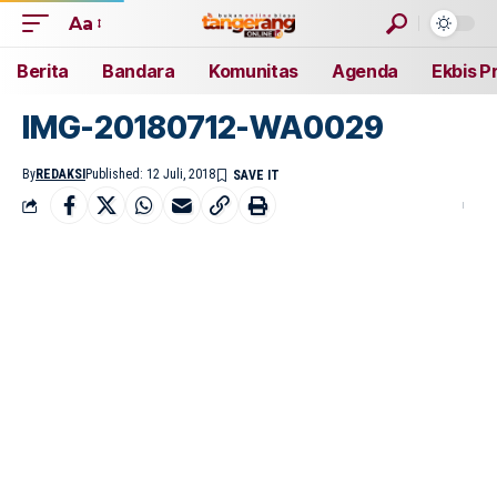
Aa
Berita
Bandara
Komunitas
Agenda
Ekbis P
IMG-20180712-WA0029
By
REDAKSI
Published: 12 Juli, 2018