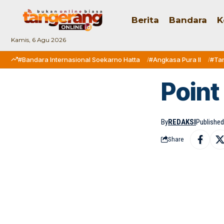
Berita
Bandara
K
Kamis, 6 Agu 2026
#Bandara Internasional Soekarno Hatta
#Angkasa Pura II
#Ta
Point
By
REDAKSI
Published:
Share