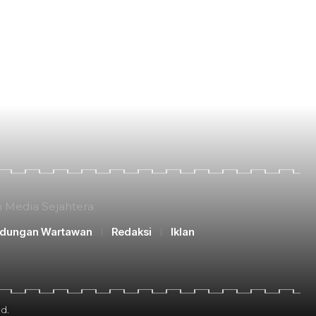
n Media Sejahtera
ndungan Wartawan
Redaksi
Iklan
d.