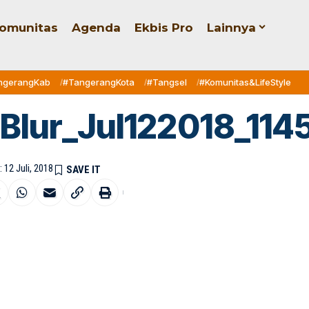
omunitas
Agenda
Ekbis Pro
Lainnya
ngerangKab
#TangerangKota
#Tangsel
#Komunitas&LifeStyle
 Blur_Jul122018_114
 12 Juli, 2018