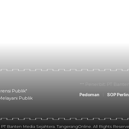
Penerbit: PT Bante
rensi Publik"
Pedoman
SOP Perli
Melayani Publik
 PT Banten Media Sejahtera. TangerangOnline. All Rights Reserve