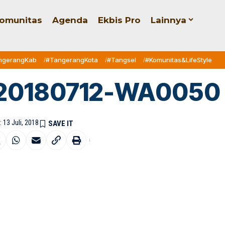
omunitas
Agenda
Ekbis Pro
Lainnya
ngerangKab
#TangerangKota
#Tangsel
#Komunitas&LifeStyle
20180712-WA0050
 13 Juli, 2018