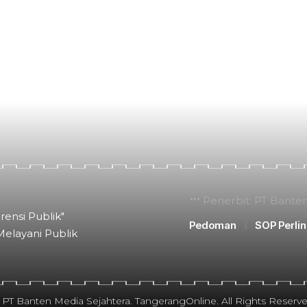
Penerbit: PT Bante
rensi Publik"
Pedoman
SOP Perli
Melayani Publik
 PT Banten Media Sejahtera. TangerangOnline. All Rights Reserve