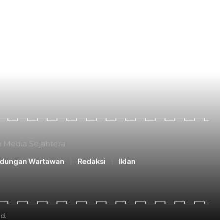
n Media Sejahtera
ndungan Wartawan
Redaksi
Iklan
d.