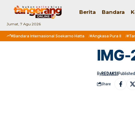
Berita
Bandara
K
Jumat, 7 Agu 2026
#Bandara Internasional Soekarno Hatta
#Angkasa Pura II
#Ta
IMG-
By
REDAKSI
Published:
Share