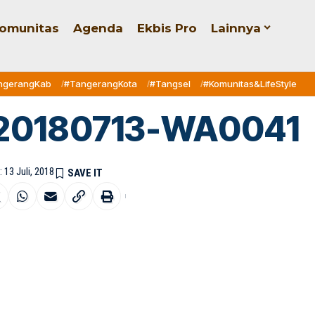
omunitas
Agenda
Ekbis Pro
Lainnya
ngerangKab
#TangerangKota
#Tangsel
#Komunitas&LifeStyle
20180713-WA0041
 13 Juli, 2018