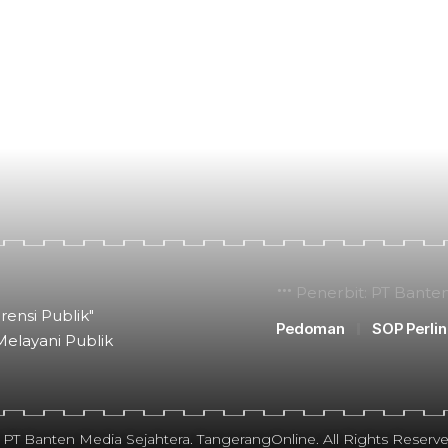
Penerbit: PT Bante
rensi Publik"
Pedoman
SOP Perli
Melayani Publik
 PT Banten Media Sejahtera. TangerangOnline. All Rights Reserve