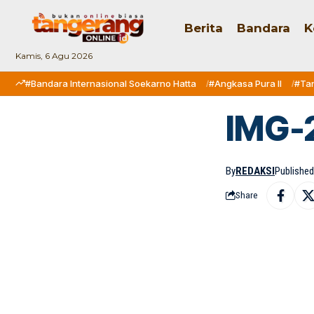
Berita
Bandara
K
Kamis, 6 Agu 2026
#Bandara Internasional Soekarno Hatta
#Angkasa Pura II
#Ta
IMG-
By
REDAKSI
Published:
Share