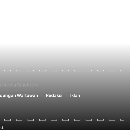
n Media Sejahtera
ndungan Wartawan
Redaksi
Iklan
d.