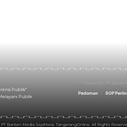
Penerbit: PT Bante
rensi Publik"
Pedoman
SOP Perli
Melayani Publik
 PT Banten Media Sejahtera. TangerangOnline. All Rights Reserve