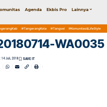
omunitas
Agenda
Ekbis Pro
Lainnya
ngerangKab
#TangerangKota
#Tangsel
#Komunitas&LifeStyle
20180714-WA0035
 14 Juli, 2018