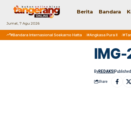
Berita
Bandara
K
Jumat, 7 Agu 2026
#Bandara Internasional Soekarno Hatta
#Angkasa Pura II
#Ta
IMG-
By
REDAKSI
Published:
Share