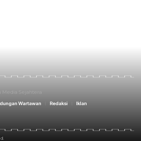
n Media Sejahtera
ndungan Wartawan
Redaksi
Iklan
d.