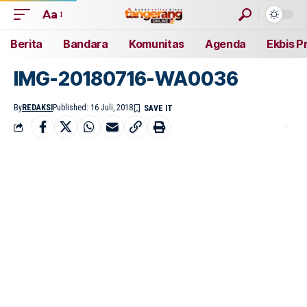
Aa
Berita
Bandara
Komunitas
Agenda
Ekbis P
IMG-20180716-WA0036
By
REDAKSI
Published: 16 Juli, 2018