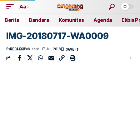
Aa
Berita
Bandara
Komunitas
Agenda
Ekbis P
IMG-20180717-WA0009
By
REDAKSI
Published: 17 Juli, 2018