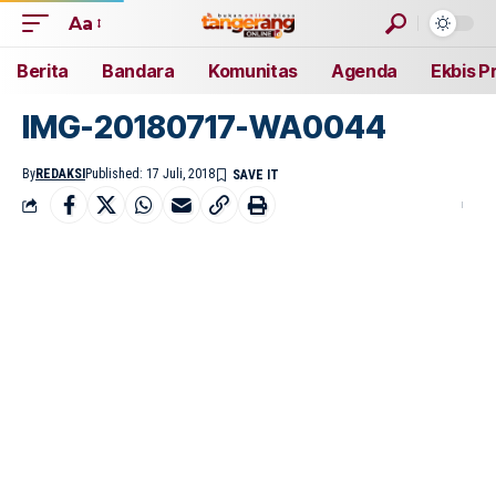
Aa
Berita
Bandara
Komunitas
Agenda
Ekbis P
IMG-20180717-WA0044
By
REDAKSI
Published: 17 Juli, 2018