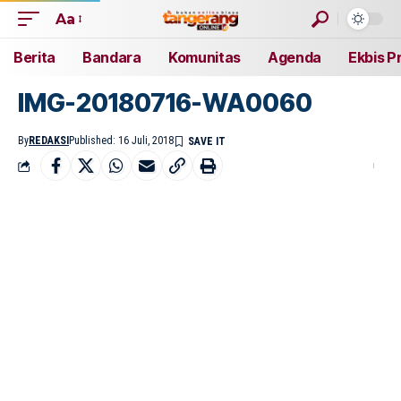
Aa
Berita
Bandara
Komunitas
Agenda
Ekbis P
IMG-20180716-WA0060
By
REDAKSI
Published: 16 Juli, 2018