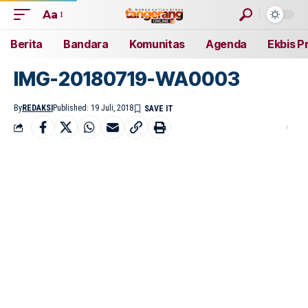
Aa
Berita
Bandara
Komunitas
Agenda
Ekbis P
IMG-20180719-WA0003
By
REDAKSI
Published: 19 Juli, 2018