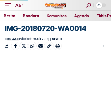
Aa
Berita
Bandara
Komunitas
Agenda
Ekbis P
IMG-20180720-WA0014
By
REDAKSI
Published: 20 Juli, 2018