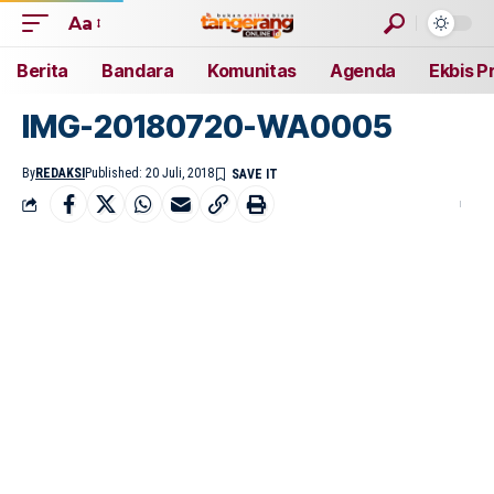
Aa
Berita
Bandara
Komunitas
Agenda
Ekbis P
IMG-20180720-WA0005
By
REDAKSI
Published: 20 Juli, 2018