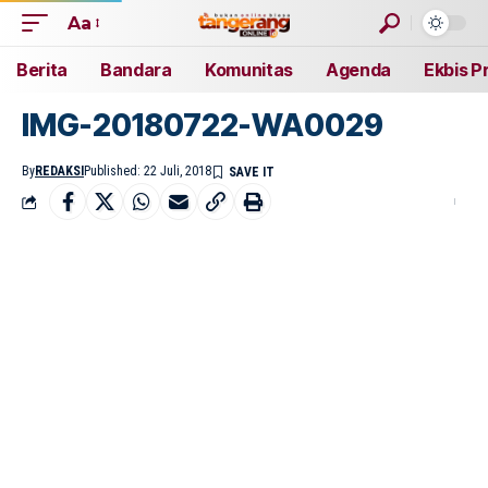
Aa
Berita
Bandara
Komunitas
Agenda
Ekbis P
IMG-20180722-WA0029
By
REDAKSI
Published: 22 Juli, 2018