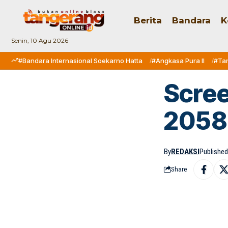
Berita
Bandara
K
Senin, 10 Agu 2026
#Bandara Internasional Soekarno Hatta
#Angkasa Pura II
#Ta
Scre
2058
By
REDAKSI
Published:
Share