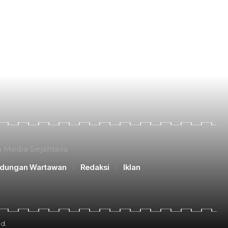
n Media Sejahtera
ndungan Wartawan
Redaksi
Iklan
d.