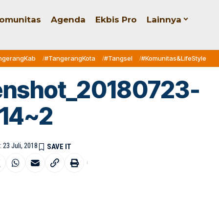
omunitas
Agenda
Ekbis Pro
Lainnya
ngerangKab
#TangerangKota
#Tangsel
#Komunitas&LifeStyle
enshot_20180723-
14~2
 23 Juli, 2018