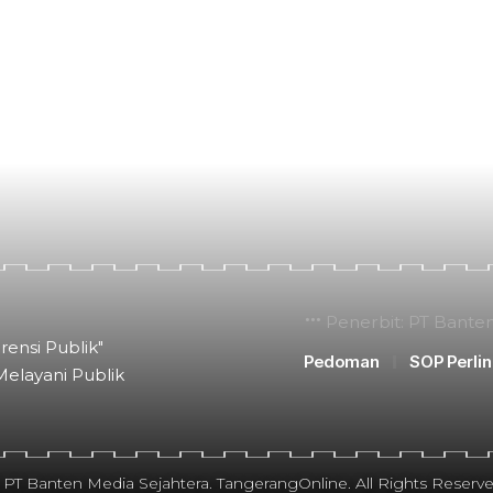
Penerbit: PT Bante
rensi Publik"
Pedoman
SOP Perli
Melayani Publik
 PT Banten Media Sejahtera. TangerangOnline. All Rights Reserve