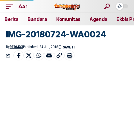
Aa
Berita
Bandara
Komunitas
Agenda
Ekbis P
IMG-20180724-WA0024
By
REDAKSI
Published: 24 Juli, 2018