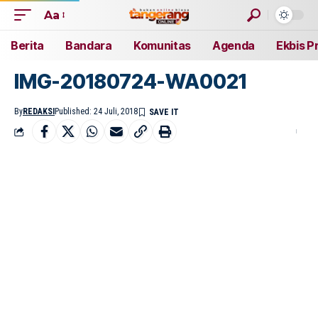
Aa
Berita
Bandara
Komunitas
Agenda
Ekbis P
IMG-20180724-WA0021
By
REDAKSI
Published: 24 Juli, 2018