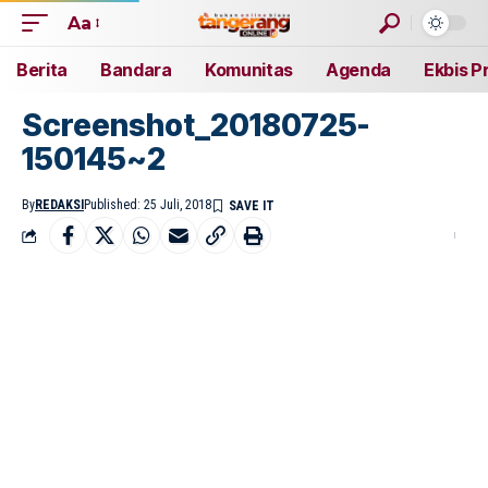
Aa
Berita
Bandara
Komunitas
Agenda
Ekbis P
Screenshot_20180725-
150145~2
By
REDAKSI
Published: 25 Juli, 2018