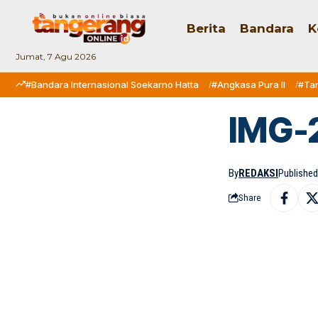
Berita
Bandara
K
Jumat, 7 Agu 2026
#Bandara Internasional Soekarno Hatta
#Angkasa Pura II
#Ta
IMG-
By
REDAKSI
Published
Share