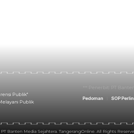
Penerbit: PT Bante
rensi Publik"
Pedoman
SOP Perli
Melayani Publik
 PT Banten Media Sejahtera. TangerangOnline. All Rights Reserve