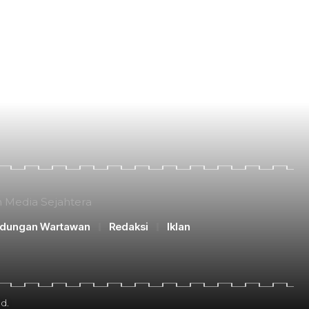
n Media Sejahtera
ndungan Wartawan
Redaksi
Iklan
d.