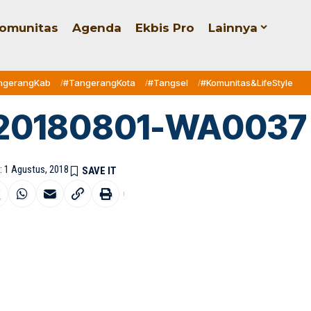
omunitas
Agenda
Ekbis Pro
Lainnya
ngerangKab
#TangerangKota
#Tangsel
#Komunitas&LifeStyle
20180801-WA0037
: 1 Agustus, 2018