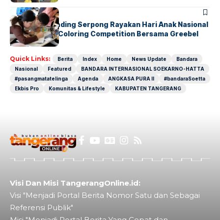
BERITA
INDEX
Atria Hotel Gading Serpong Rayakan Hari Anak Nasional
Lewat Family Coloring Competition Bersama Greebel
Indonesia
Quick Links:
Berita
Index
Home
News Update
Bandara
Nasional
Featured
BANDARA INTERNASIONAL SOEKARNO-HATTA
#pasangmatatelinga
Agenda
ANGKASA PURA II
#bandaraSoetta
Ekbis Pro
Komunitas & Lifestyle
KABUPATEN TANGERANG
Visi Dan Misi TangerangOnline.id:
Visi "Menjadi Portal Berita Nomor Satu dan Sebagai
Referensi Publik"
Misi "Menjadi Portal Berita Yang Cepat dan