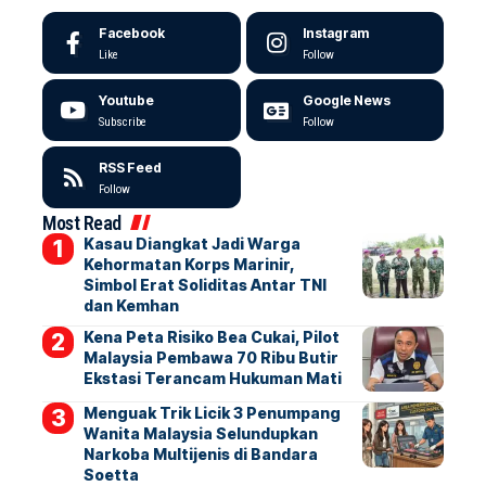
Facebook
Instagram
Like
Follow
Youtube
Google News
Subscribe
Follow
RSS Feed
Follow
Most Read
Kasau Diangkat Jadi Warga
Kehormatan Korps Marinir,
Simbol Erat Soliditas Antar TNI
dan Kemhan
Kena Peta Risiko Bea Cukai, Pilot
Malaysia Pembawa 70 Ribu Butir
Ekstasi Terancam Hukuman Mati
Menguak Trik Licik 3 Penumpang
Wanita Malaysia Selundupkan
Narkoba Multijenis di Bandara
Soetta