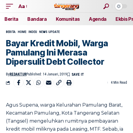
Aa
Berita
Bandara
Komunitas
Agenda
Ekbis P
BERITA
HOME
INDEX
NEWS UPDATE
Bayar Kredit Mobil, Warga
Pamulang Ini Merasa
Dipersulit Debt Collector
By
REDAKTUR
Published: 14 Januari, 2019
4 Min Read
Agus Supena, warga Kelurahan Pamulang Barat,
Kecamatan Pamulang, Kota Tangerang Selatan
(Tangsel) mengeluhkan rumitnya pembayaran
kredit mobil miliknya pada Leasing, MTF. Sebab, ia