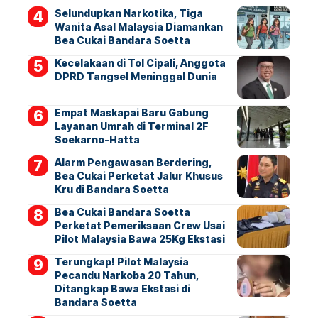
Selundupkan Narkotika, Tiga
Wanita Asal Malaysia Diamankan
Bea Cukai Bandara Soetta
Kecelakaan di Tol Cipali, Anggota
DPRD Tangsel Meninggal Dunia
Empat Maskapai Baru Gabung
Layanan Umrah di Terminal 2F
Soekarno-Hatta
Alarm Pengawasan Berdering,
Bea Cukai Perketat Jalur Khusus
Kru di Bandara Soetta
Bea Cukai Bandara Soetta
Perketat Pemeriksaan Crew Usai
Pilot Malaysia Bawa 25Kg Ekstasi
Terungkap! Pilot Malaysia
Pecandu Narkoba 20 Tahun,
Ditangkap Bawa Ekstasi di
Bandara Soetta