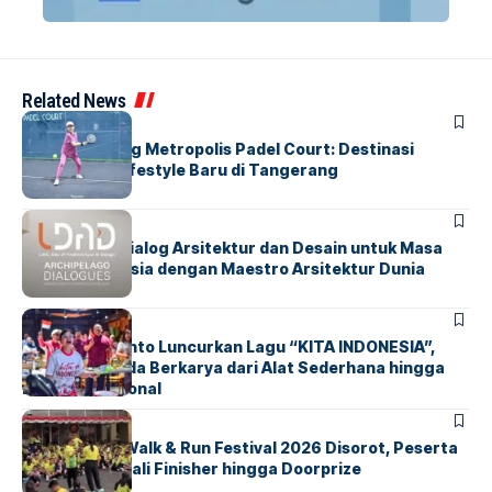
Related News
BERITA
HOME
Grand Opening Metropolis Padel Court: Destinasi
Olahraga & Lifestyle Baru di Tangerang
BERITA
HOME
LDAD 2026: Dialog Arsitektur dan Desain untuk Masa
Depan Indonesia dengan Maestro Arsitektur Dunia
BERITA
INDEX
Marissa Sutanto Luncurkan Lagu “KITA INDONESIA”,
Ajak Anak Muda Berkarya dari Alat Sederhana hingga
Musik Tradisional
BERITA
INDEX
Tangsel Fun Walk & Run Festival 2026 Disorot, Peserta
Keluhkan Medali Finisher hingga Doorprize