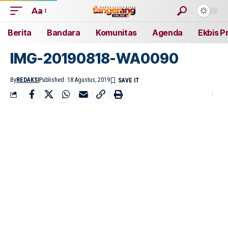
Aa
Berita
Bandara
Komunitas
Agenda
Ekbis P
IMG-20190818-WA0090
By
REDAKSI
Published: 18 Agustus, 2019