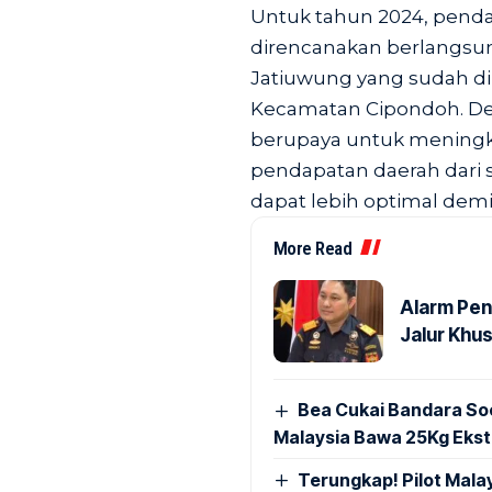
Untuk tahun 2024, pend
direncanakan berlangsun
Jatiuwung yang sudah dimu
Kecamatan Cipondoh. De
berupaya untuk meningka
pendapatan daerah dari 
dapat lebih optimal dem
More Read
Alarm Pen
Jalur Khus
Bea Cukai Bandara Soe
Malaysia Bawa 25Kg Ekst
Terungkap! Pilot Mal