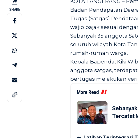
KOTA TANGERANG – Pemer
Badan Pendapatan Daer
SHARE
Tugas (Satgas) Pendata
wajib pajak sesuai dengan
Sebanyak 35 anggota Sat
seluruh wilayah Kota Tan
rumah-rumah warga.
Kepala Bapenda, Kiki W
anggota satgas, terdapat
bertugas melakukan verif
More Read
Sebanyak 
Tercatat 
Latihan Terintegrasi T