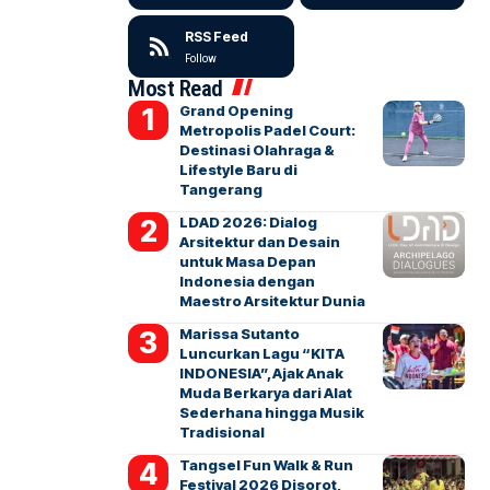
RSS Feed
Follow
Most Read
Grand Opening
Metropolis Padel Court:
Destinasi Olahraga &
Lifestyle Baru di
Tangerang
LDAD 2026: Dialog
Arsitektur dan Desain
untuk Masa Depan
Indonesia dengan
Maestro Arsitektur Dunia
Marissa Sutanto
Luncurkan Lagu “KITA
INDONESIA”, Ajak Anak
Muda Berkarya dari Alat
Sederhana hingga Musik
Tradisional
Tangsel Fun Walk & Run
Festival 2026 Disorot,