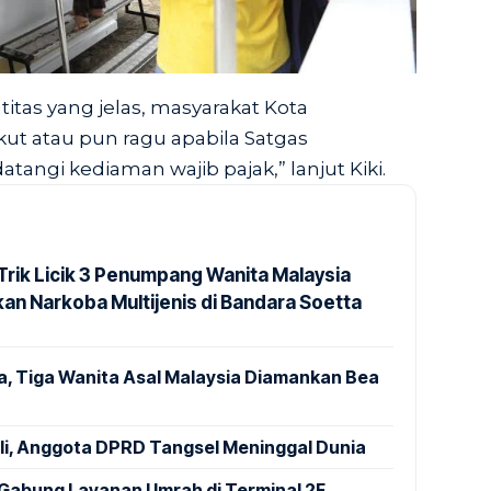
itas yang jelas, masyarakat Kota
kut atau pun ragu apabila Satgas
ngi kediaman wajib pajak,” lanjut Kiki.
rik Licik 3 Penumpang Wanita Malaysia
an Narkoba Multijenis di Bandara Soetta
a, Tiga Wanita Asal Malaysia Diamankan Bea
ali, Anggota DPRD Tangsel Meninggal Dunia
Gabung Layanan Umrah di Terminal 2F