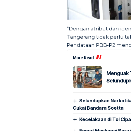
“Dengan atribut dan ident
Tangerang tidak perlu ta
Pendataan PBB-P2 mendata
More Read
Menguak T
Selundupk
Selundupkan Narkotik
Cukai Bandara Soetta
Kecelakaan di Tol Cip
Empat Maskapai Baru 