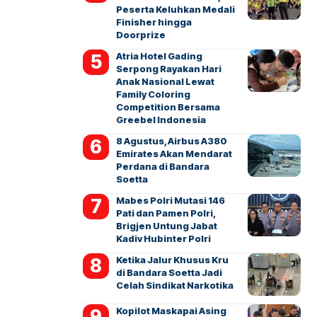
Peserta Keluhkan Medali
Finisher hingga
Doorprize
Atria Hotel Gading
Serpong Rayakan Hari
Anak Nasional Lewat
Family Coloring
Competition Bersama
Greebel Indonesia
8 Agustus, Airbus A380
Emirates Akan Mendarat
Perdana di Bandara
Soetta
Mabes Polri Mutasi 146
Pati dan Pamen Polri,
Brigjen Untung Jabat
Kadiv Hubinter Polri
Ketika Jalur Khusus Kru
di Bandara Soetta Jadi
Celah Sindikat Narkotika
Kopilot Maskapai Asing