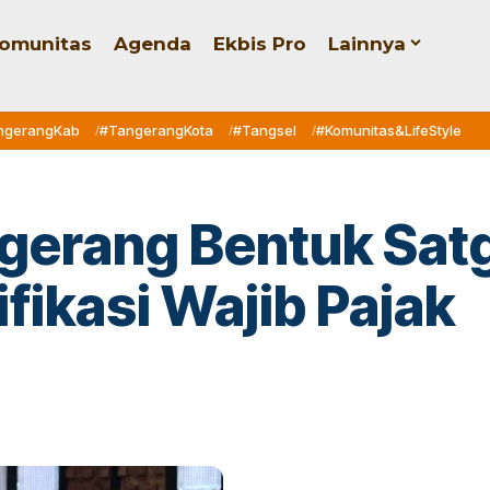
omunitas
Agenda
Ekbis Pro
Lainnya
ngerangKab
#TangerangKota
#Tangsel
#Komunitas&LifeStyle
gerang Bentuk Sat
fikasi Wajib Pajak