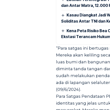
dan Antar Matra, 12.000 P
Kasau Diangkat Jadi W
Soliditas Antar TNI dan 
Kena Peta Risiko Bea C
Ekstasi Terancam Hukum
“Para satgas ini bertugas
Mereka akan keliling se
luas bumi dan bangunan o
diminta tanda tangan dan
sudah melakukan pendat
ada di lapangan selaluter
(09/6/2024).
Para Satgas Pendataan 
identitas yang jelas un