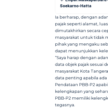
Soekarno-Hatta
Ia berharap, dengan adan
pajak seperti alamat, lu
dimutakhirkan secara ce
masyarakat untuk tidak 
pihak yang mengaku seba
dapat menunjukkan kelen
“Saya harap dengan adan
data objek pajak sesuai 
masyarakat Kota Tanger
data penting apabila ad
Pendataan PBB-P2 apabi
kelengkapan yang seharu
PBB-P2 memiliki kelengk
tegasnya.