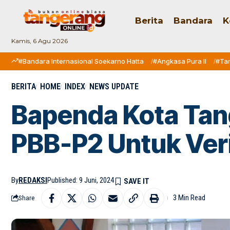
Berita
Bandara
K
Kamis, 6 Agu 2026
#Bandara Internasional Soekarno Hatta
#Angkasa Pura II
#Ta
BERITA
HOME
INDEX
NEWS UPDATE
Bapenda Kota Tan
PBB-P2 Untuk Veri
By
REDAKSI
Published: 9 Juni, 2024
3 Min Read
Share