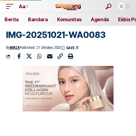
Aa
Berita
Bandara
Komunitas
Agenda
Ekbis P
IMG-20251021-WA0083
By
MIRZA
Published: 21 Oktober, 2025