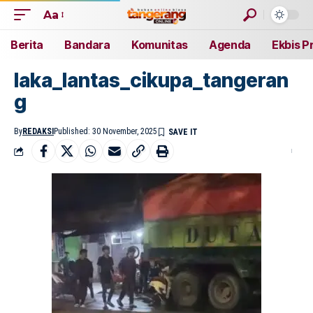
Aa
Berita
Bandara
Komunitas
Agenda
Ekbis P
laka_lantas_cikupa_tangeran
g
By
REDAKSI
Published: 30 November, 2025