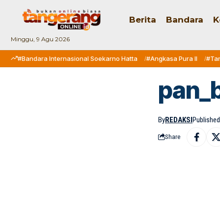
Berita
Bandara
K
Minggu, 9 Agu 2026
#Bandara Internasional Soekarno Hatta
#Angkasa Pura II
#Ta
pan_b
By
REDAKSI
Published
Share