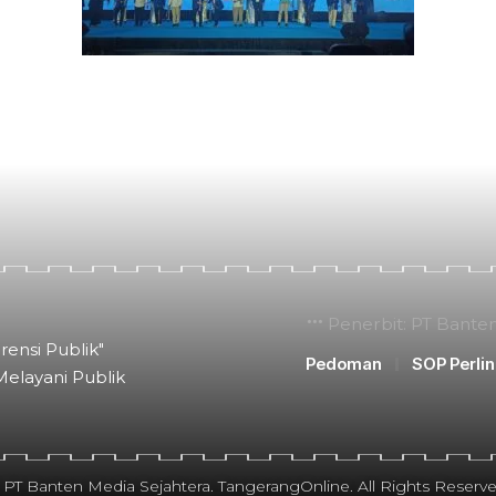
Penerbit: PT Bante
rensi Publik"
Pedoman
SOP Perli
Melayani Publik
 PT Banten Media Sejahtera. TangerangOnline. All Rights Reserve