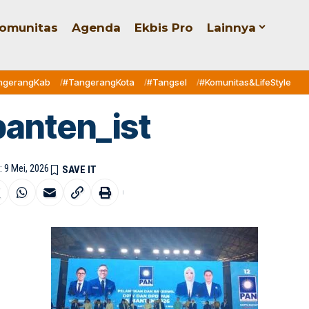
omunitas
Agenda
Ekbis Pro
Lainnya
ngerangKab
#TangerangKota
#Tangsel
#Komunitas&LifeStyle
anten_ist
: 9 Mei, 2026