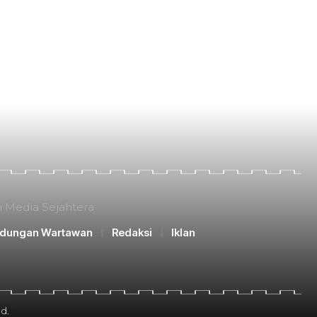
n Media Sejahtera
ndungan Wartawan
Redaksi
Iklan
d.