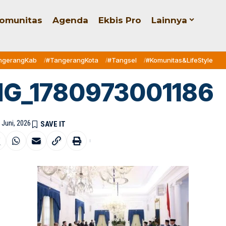
omunitas
Agenda
Ekbis Pro
Lainnya
ngerangKab
#TangerangKota
#Tangsel
#Komunitas&LifeStyle
MG_1780973001186
 Juni, 2026