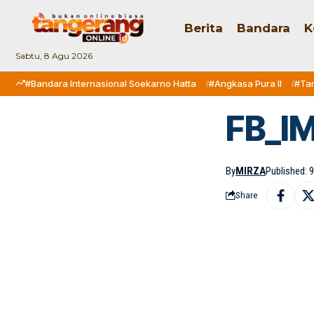
Berita
Bandara
K
Sabtu, 8 Agu 2026
#Bandara Internasional Soekarno Hatta
#Angkasa Pura II
#Ta
FB_I
By
MIRZA
Published: 9
Share