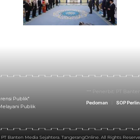
Penerbit: PT Bante
rensi Publik"
Pedoman
SOP Perli
Melayani Publik
 PT Banten Media Sejahtera. TangerangOnline. All Rights Reserve