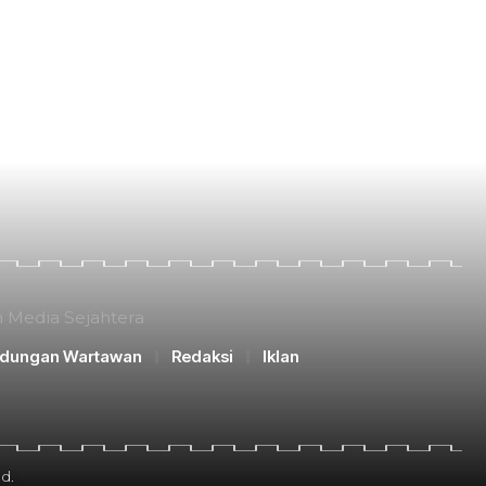
n Media Sejahtera
ndungan Wartawan
Redaksi
Iklan
d.