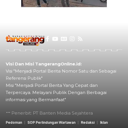
Visi Dan Misi TangerangOnline.id:
Visi "Menjadi Portal Berita Nomor Satu dan Sebagai
Referensi Publik"
Misi "Menjadi Portal Berita Yang Cepat dan
Terpercaya. Melayani Publik Dengan Berbagai
informasi yang Bermanfaat"
Penerbit: PT Banten Media Sejahtera
Pedoman
SOP Perlindungan Wartawan
Redaksi
Iklan