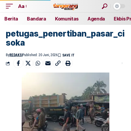
Aa
Berita
Bandara
Komunitas
Agenda
Ekbis P
petugas_penertiban_pasar_ci
soka
By
REDAKSI
Published: 20 Juni, 2026