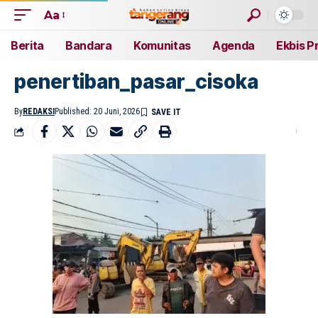
Aa
Berita
Bandara
Komunitas
Agenda
Ekbis P
penertiban_pasar_cisoka
By
REDAKSI
Published: 20 Juni, 2026