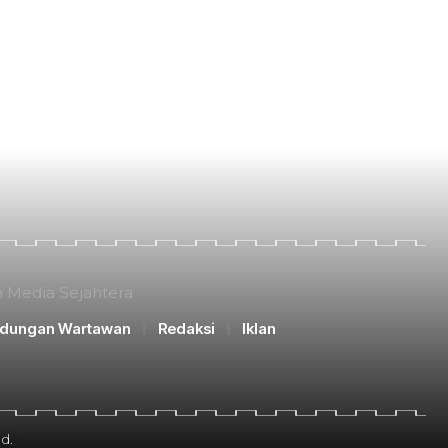
n Media Sejahtera
ndungan Wartawan
Redaksi
Iklan
d.