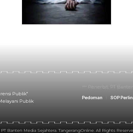
Penerbit: PT Bante
rensi Publik"
Pedoman
SOP Perli
Melayani Publik
 PT Banten Media Sejahtera. TangerangOnline. All Rights Reserve