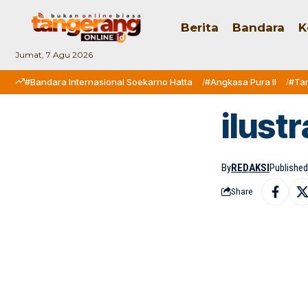
Berita
Bandara
K
Jumat, 7 Agu 2026
#Bandara Internasional Soekarno Hatta
#Angkasa Pura II
#Ta
ilust
By
REDAKSI
Published
Share