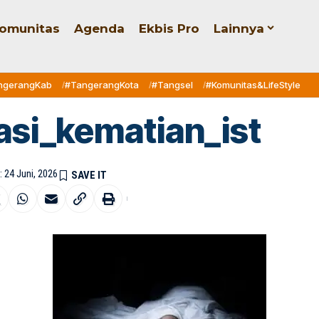
omunitas
Agenda
Ekbis Pro
Lainnya
ngerangKab
#TangerangKota
#Tangsel
#Komunitas&LifeStyle
rasi_kematian_ist
: 24 Juni, 2026