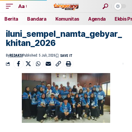
Aa
Berita
Bandara
Komunitas
Agenda
Ekbis P
iluni_sempel_namta_gebyar_
khitan_2026
By
REDAKSI
Published: 5 Juli, 2026