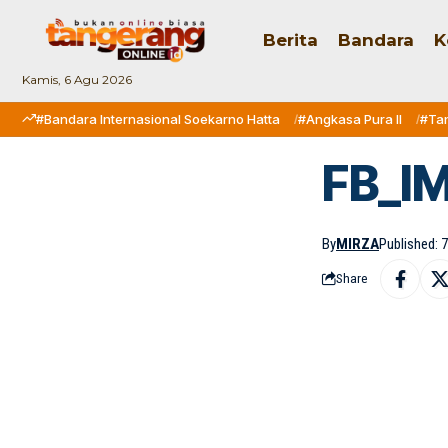
Berita
Bandara
K
Kamis, 6 Agu 2026
#Bandara Internasional Soekarno Hatta
#Angkasa Pura II
#Ta
FB_I
By
MIRZA
Published: 7
Share