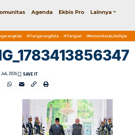
omunitas
Agenda
Ekbis Pro
Lainnya
ngerangKab
#TangerangKota
#Tangsel
#Komunitas&LifeStyle
MG_1783413856347
 Juli, 2026