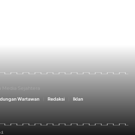
n Media Sejahtera
ndungan Wartawan
Redaksi
Iklan
d.